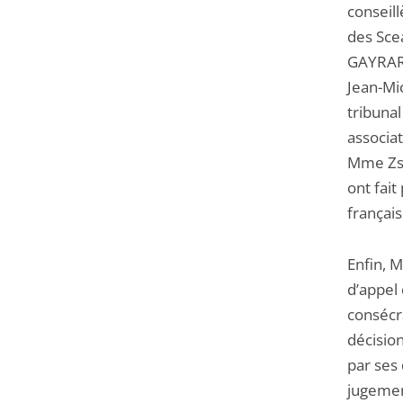
conseil
des Scea
GAYRARD
Jean-Mi
tribuna
associat
Mme Zso
ont fait
françai
Enfin, 
d’appel 
consécra
décision
par ses 
jugemen