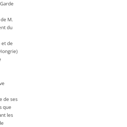
n Garde
 de M.
ent du
–
) et de
Hongrie)
e
ive
ce de ses
es que
nt les
de