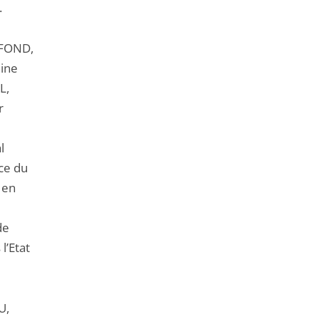
.
AFOND,
hine
L,
r
l
ace du
t en
de
l’Etat
U,