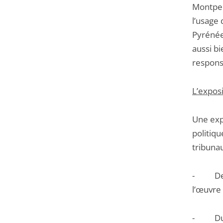
Montpell
l’usage
Pyrénée
aussi bi
responsa
L’exposi
Une expo
politiqu
tribunau
- Des i
l’œuvre
- Du Co