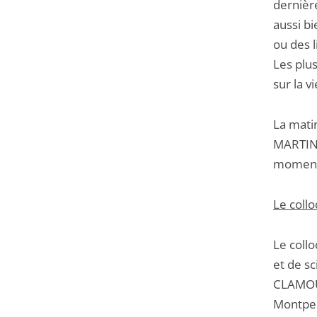
dernièr
aussi b
ou des l
Les plu
sur la v
La mati
MARTIN, 
moment 
Le collo
Le collo
et de sc
CLAMOUR
Montpell