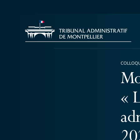
COLLOQU
Mo
« 
ad
20