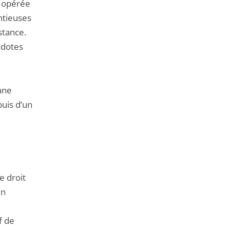
n opérée
ntieuses
stance.
cdotes
ane
puis d’un
e droit
in
f de