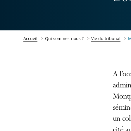
Accueil
Qui sommes-nous ?
Vie du tribunal
M
Passer
Passer
A l’oc
la
la
admini
navigation
navigation
Montpe
de
de
l'article
l'article
sémin
pour
pour
un col
arriver
arriver
cité a
après
avant