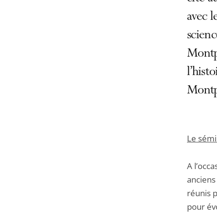
avec l
scienc
Montpe
l’hist
Montpe
Le sémi
A l’occa
anciens
réunis 
pour évo