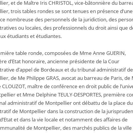
lier, et de Maître Iris CHRISTOL, vice-bâtonnière du barre
lier, trois tables rondes se sont tenues en présence d’une
nce nombreuse des personnels de la juridiction, des perso
ratives ou locales, des professionnels du droit ainsi que d
x étudiants et étudiantes.
mière table ronde, composées de Mme Anne GUERIN,
ère d’Etat honoraire, ancienne présidente de la Cour
rative d’appel de Bordeaux et du tribunal administratif de
lier, de Me Philippe GRAS, avocat au barreau de Paris, d
e CLOUZOT, maître de conférence en droit public de l’univ
pellier et Mme Delphine TEULY-DESPORTES, première con
nal administratif de Montpellier ont débattu de la place du
ratif de Montpellier dans la construction de la jurisprude
d’Etat et dans la vie locale et notamment des affaires de
ommunalité de Montpellier, des marchés publics de la ville