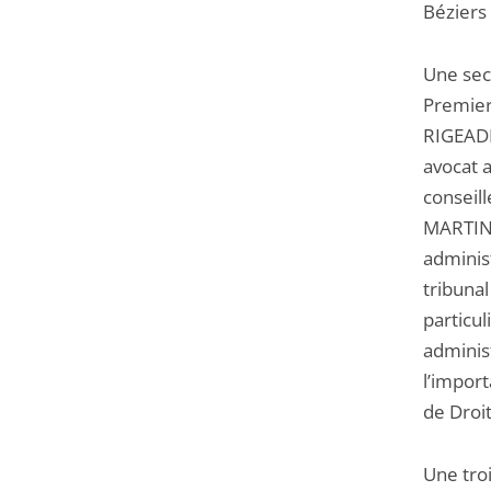
Béziers 
Une sec
Premier
RIGEADE
avocat 
conseill
MARTINI
administ
tribunal
particul
adminis
l’import
de Droit
Une tr