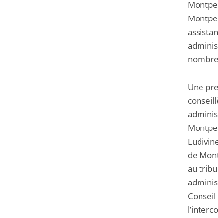
Montpel
Montpel
assista
administ
nombreu
Une pre
conseill
administ
Montpel
Ludivin
de Mont
au tribu
administ
Conseil 
l’interc