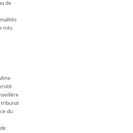
au de
nnalités
e très
e Mme
ersité
seillère
 tribunal
nce du
 de