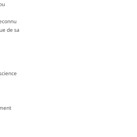
 ou
reconnu
que de sa
 science
mment