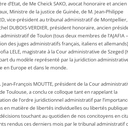
lère d’Etat, de Me Cheick SAKO, avocat honoraire et ancie
ux, Ministre de la justice de Guinée, de M. Jean-Philippe
, vice-président au tribunal administratif de Montpellier,
chel DUBOIS-VERDIER, président honoraire, ancien présid
l administratif de Toulon (tous deux membres de l’AJAFIA 
ion des juges administratifs français, italiens et allemands
fia LELE, magistrate à la Cour administrative de Szeged (
 part du modèle représenté par la juridiction administrativ
se en Europe et dans le monde.
M. Jean-François MOUTTE, président de la Cour administrat
de Toulouse, a conclu ce colloque tant en rappelant la
tion de l’ordre juridictionnel administratif par l’importan
s en matière de libertés individuelles ou libertés publiqu
décisions touchant au quotidien de nos concitoyens en cita
ts rendus ces derniers mois par le tribunal administratif 