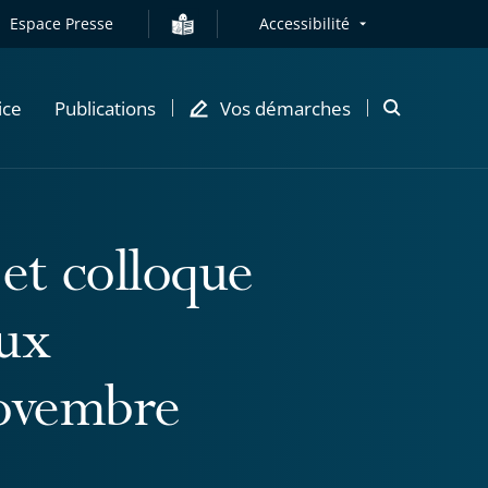
Espace Presse
Accessibilité
ice
Publications
Vos démarches
Ouvrir
la
modale
de
recherche
et colloque
aux
novembre