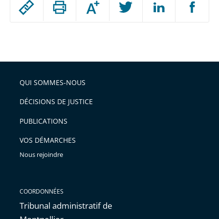
Augmenter
le
ou
réduire
partage
Passer
la
taille
de
le
de
la
l'article
partage
police
pour
de
arriver
QUI SOMMES-NOUS
l'article
après
pour
DÉCISIONS DE JUSTICE
arriver
PUBLICATIONS
avant
VOS DÉMARCHES
Nous rejoindre
COORDONNÉES
Tribunal administratif de