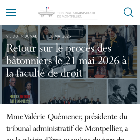
Ouvrir
Menu
la
modal
VIE DU TRIBUNAL
28 MAI 2026
de
reche
Retour sur le procès des
bâtonniers le 21 mai 2026 à
la faculté de droit
Mme Valérie Quémener, présidente du
tribunal administratif de Montpellier, a