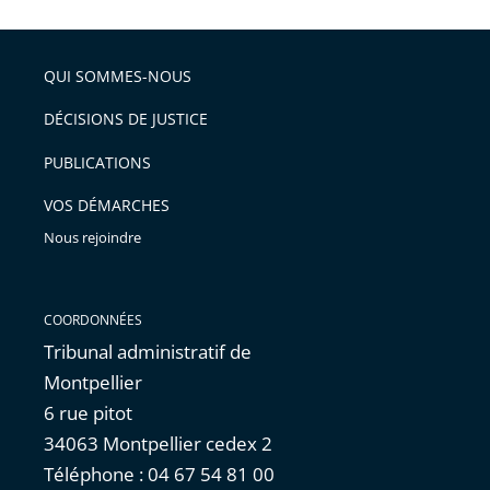
l'article
partage
police
pour
de
arriver
QUI SOMMES-NOUS
l'article
après
pour
DÉCISIONS DE JUSTICE
arriver
PUBLICATIONS
avant
VOS DÉMARCHES
Nous rejoindre
COORDONNÉES
Tribunal administratif de
Montpellier
6 rue pitot
34063 Montpellier cedex 2
Téléphone : 04 67 54 81 00