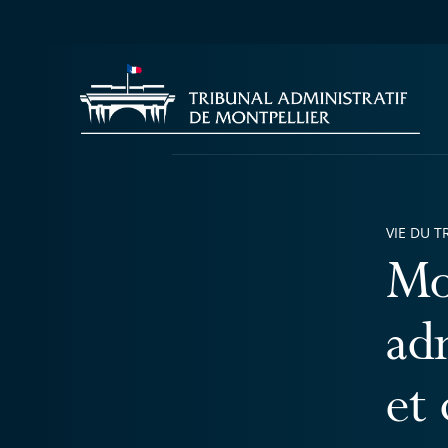
VIE DU T
Mob
adm
et 