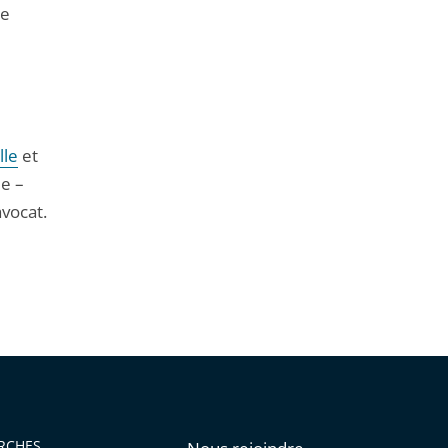
le
lle
et
ée –
avocat.
RCHES