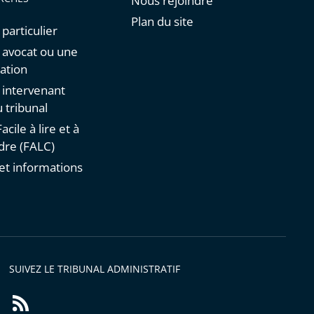
Nous rejoindre
Plan du site
 particulier
n avocat ou une
ation
n intervenant
 tribunal
acile à lire et à
re (FALC)
et informations
s
SUIVEZ LE TRIBUNAL ADMINISTRATIF
Flux