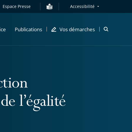
Espace Presse
Accessibilité
ice
Publications
Vos démarches
Ouvrir
la
modale
de
recherche
ction
de l’égalité