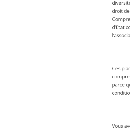
diversit
droit de
Compren
d’Etat c
l’associ
Ces pla
comprend
parce q
conditio
Vous ave