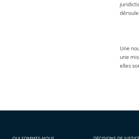
juridict
déroule
Une nou
une mise
elles so
QUI SOMMES-NOUS
DÉCISIONS DE JUSTIC