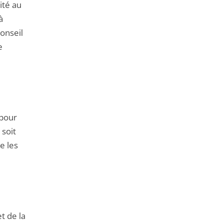
de
ité au
l'article
à
pour
onseil
arriver
e
avant
 pour
 soit
e les
t de la