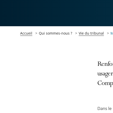
Accueil
Qui sommes-nous ?
Vie du tribunal
M
Passer
Passer
Renfor
la
la
usager
navigation
navigation
Comp
de
de
l'article
l'article
pour
pour
arriver
arriver
Dans le 
après
avant