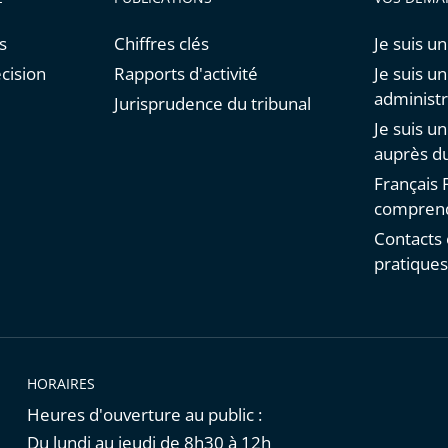
s
Chiffres clés
Je suis un
cision
Rapports d'activité
Je suis u
administr
Jurisprudence du tribunal
Je suis u
auprès du
Français F
comprend
Contacts 
pratique
HORAIRES
Heures d'ouverture au public :
Du lundi au jeudi de 8h30 à 12h