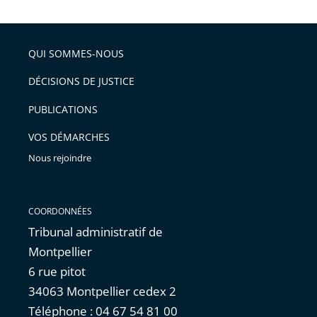
la
l'article
partage
police
pour
de
arriver
QUI SOMMES-NOUS
l'article
après
pour
DÉCISIONS DE JUSTICE
arriver
PUBLICATIONS
avant
VOS DÉMARCHES
Nous rejoindre
COORDONNÉES
Tribunal administratif de
Montpellier
6 rue pitot
34063 Montpellier cedex 2
Téléphone : 04 67 54 81 00