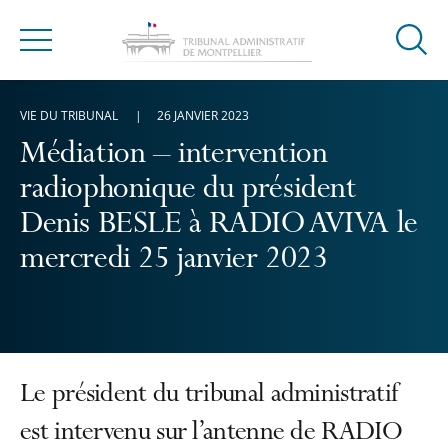
Ouvrir
Menu
la
modal
VIE DU TRIBUNAL
26 JANVIER 2023
de
reche
Médiation – intervention
radiophonique du président
Denis BESLE à RADIO AVIVA le
mercredi 25 janvier 2023
Le président du tribunal administratif
est intervenu sur l’antenne de RADIO