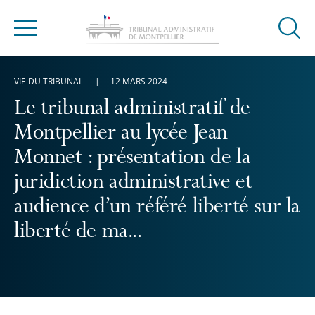
Ouvrir
Menu
la
modal
VIE DU TRIBUNAL
12 MARS 2024
de
reche
Le tribunal administratif de
Montpellier au lycée Jean
Monnet : présentation de la
juridiction administrative et
audience d’un référé liberté sur la
liberté de ma...