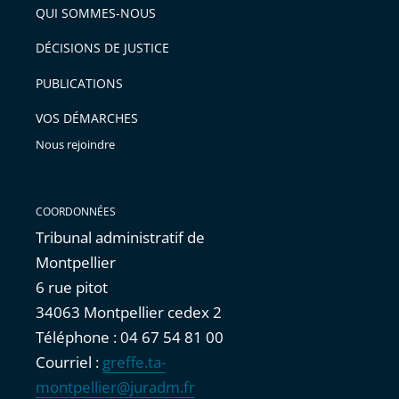
arriver
QUI SOMMES-NOUS
l'article
après
pour
DÉCISIONS DE JUSTICE
arriver
PUBLICATIONS
avant
VOS DÉMARCHES
Nous rejoindre
COORDONNÉES
Tribunal administratif de
Montpellier
6 rue pitot
34063 Montpellier cedex 2
Téléphone : 04 67 54 81 00
Courriel :
greffe.ta-
montpellier@juradm.fr