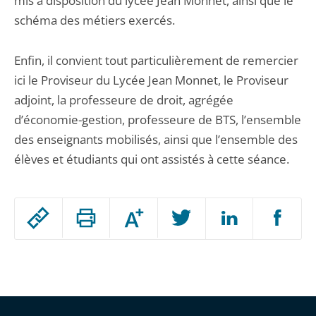
mis à disposition du lycée Jean Monnet, ainsi que le
schéma des métiers exercés.
Enfin, il convient tout particulièrement de remercier
ici le Proviseur du Lycée Jean Monnet, le Proviseur
adjoint, la professeure de droit, agrégée
d’économie-gestion, professeure de BTS, l’ensemble
des enseignants mobilisés, ainsi que l’ensemble des
élèves et étudiants qui ont assistés à cette séance.
Passer
Augmenter
le
ou
réduire
partage
Passer
la
taille
de
le
de
la
l'article
partage
police
pour
de