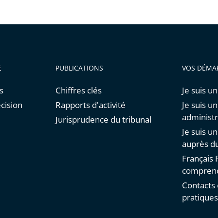
E
PUBLICATIONS
VOS DÉMA
s
Chiffres clés
Je suis un
cision
Rapports d'activité
Je suis u
administr
Jurisprudence du tribunal
Je suis u
auprès du
Français F
comprend
Contacts 
pratique