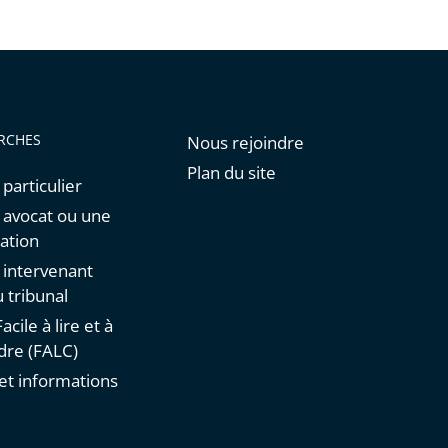
de
l'article
pour
arriver
avant
RCHES
Nous rejoindre
Plan du site
 particulier
n avocat ou une
ation
n intervenant
 tribunal
acile à lire et à
re (FALC)
et informations
s