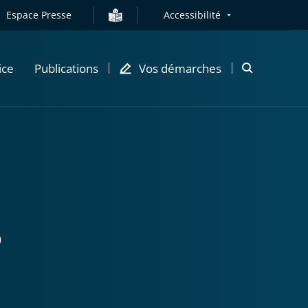
Espace Presse
Accessibilité
ice
Publications
Vos démarches
Ouvrir
la
modale
de
recherche
3