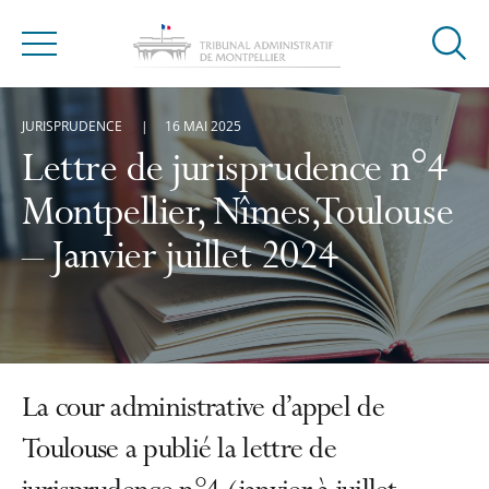
Ouvrir
Menu
la
modal
JURISPRUDENCE
16 MAI 2025
de
reche
Lettre de jurisprudence n°4
Montpellier, Nîmes,Toulouse
– Janvier juillet 2024
La cour administrative d’appel de
Toulouse a publié la lettre de