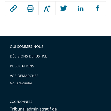
Passer
Augmenter
le
ou
réduire
partage
Passer
la
taille
de
le
de
la
l'article
partage
police
pour
de
arriver
QUI SOMMES-NOUS
l'article
après
pour
DÉCISIONS DE JUSTICE
arriver
PUBLICATIONS
avant
VOS DÉMARCHES
Nous rejoindre
COORDONNÉES
Tribunal administratif de