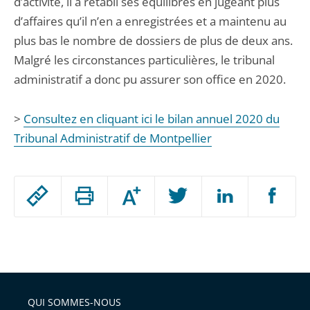
d’activité, il a rétabli ses équilibres en jugeant plus
d’affaires qu’il n’en a enregistrées et a maintenu au
plus bas le nombre de dossiers de plus de deux ans.
Malgré les circonstances particulières, le tribunal
administratif a donc pu assurer son office en 2020.
>
Consultez en cliquant ici le bilan annuel 2020 du
Tribunal Administratif de Montpellier
Passer
Augmenter
le
ou
réduire
partage
Passer
la
taille
de
le
de
la
l'article
partage
police
pour
de
arriver
QUI SOMMES-NOUS
l'article