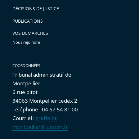
après
pour
DÉCISIONS DE JUSTICE
arriver
PUBLICATIONS
avant
VOS DÉMARCHES
Nous rejoindre
COORDONNÉES
Tribunal administratif de
Montpellier
6 rue pitot
34063 Montpellier cedex 2
Téléphone : 04 67 54 81 00
Courriel :
greffe.ta-
montpellier@juradm.fr