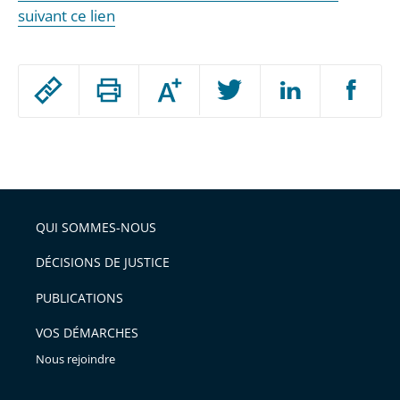
suivant ce lien
Passer
Augmenter
le
ou
réduire
partage
Passer
la
taille
de
le
de
la
l'article
partage
police
pour
de
arriver
QUI SOMMES-NOUS
l'article
après
pour
DÉCISIONS DE JUSTICE
arriver
PUBLICATIONS
avant
VOS DÉMARCHES
Nous rejoindre