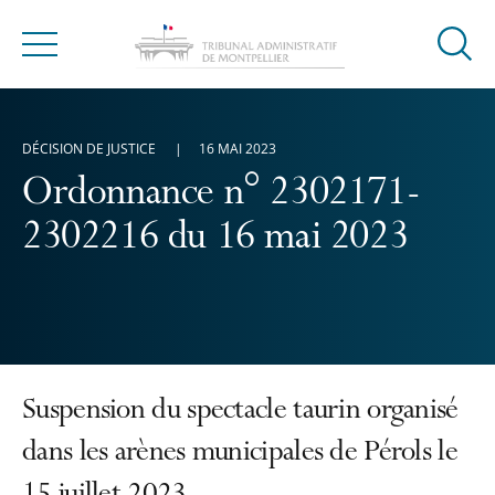
Ouvrir
Menu
la
modal
de
DÉCISION DE JUSTICE
16 MAI 2023
reche
Ordonnance n° 2302171-
2302216 du 16 mai 2023
Suspension du spectacle taurin organisé
dans les arènes municipales de Pérols le