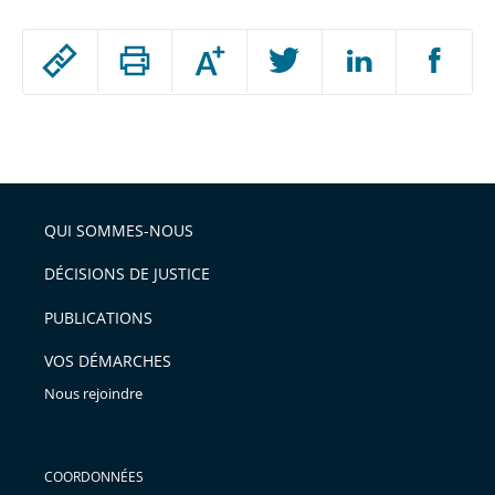
Passer
Augmenter
le
ou
réduire
partage
Passer
la
taille
de
le
de
la
l'article
partage
police
pour
de
arriver
QUI SOMMES-NOUS
l'article
après
pour
DÉCISIONS DE JUSTICE
arriver
PUBLICATIONS
avant
VOS DÉMARCHES
Nous rejoindre
COORDONNÉES