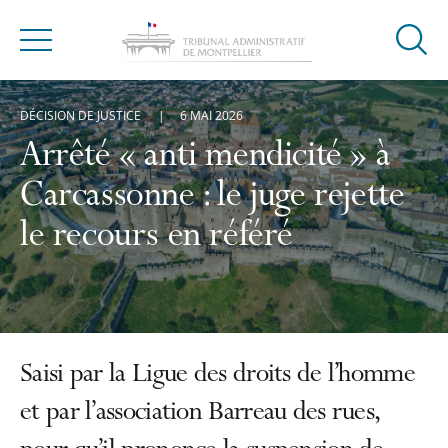
Ouvrir
Menu
la
modal
DÉCISION DE JUSTICE
6 MAI 2026
de
reche
Arrêté « anti mendicité » à
Carcassonne : le juge rejette
le recours en référé
Saisi par la Ligue des droits de l’homme
et par l’association Barreau des rues,