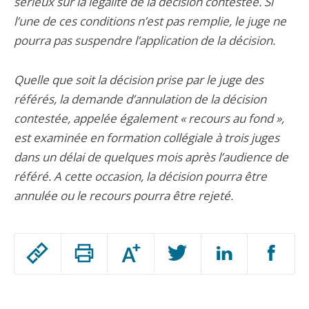
sérieux sur la légalité de la décision contestée. Si
l’une de ces conditions n’est pas remplie, le juge ne
pourra pas suspendre l’application de la décision.
Quelle que soit la décision prise par le juge des
référés, la demande d’annulation de la décision
contestée, appelée également « recours au fond »,
est examinée en formation collégiale à trois juges
dans un délai de quelques mois après l’audience de
référé. A cette occasion, la décision pourra être
annulée ou le recours pourra être rejeté.
Passer
Augmenter
le
ou
réduire
partage
Passer
la
taille
de
le
de