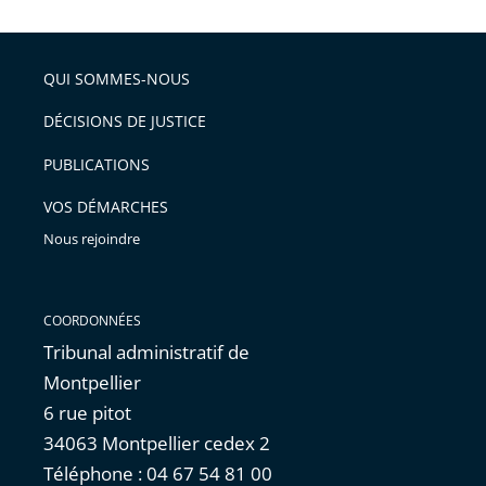
la
l'article
partage
police
pour
de
arriver
QUI SOMMES-NOUS
l'article
après
pour
DÉCISIONS DE JUSTICE
arriver
PUBLICATIONS
avant
VOS DÉMARCHES
Nous rejoindre
COORDONNÉES
Tribunal administratif de
Montpellier
6 rue pitot
34063 Montpellier cedex 2
Téléphone : 04 67 54 81 00